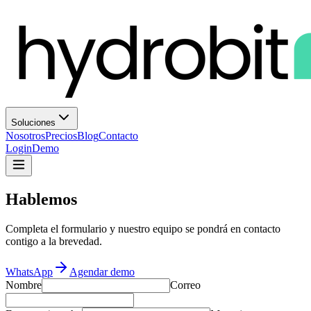
Soluciones
Nosotros
Precios
Blog
Contacto
Login
Demo
Hablemos
Completa el formulario y nuestro equipo se pondrá en contacto
contigo a la brevedad.
WhatsApp
Agendar demo
Nombre
Correo