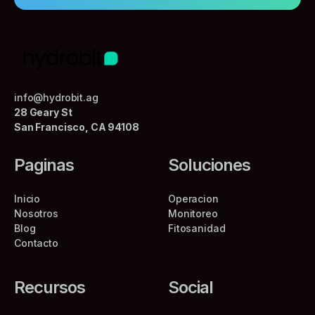
info@hydrobit.ag
28 Geary St
San Francisco, CA 94108
Paginas
Soluciones
Inicio
Operacion
Nosotros
Monitoreo
Blog
Fitosanidad
Contacto
Recursos
Social